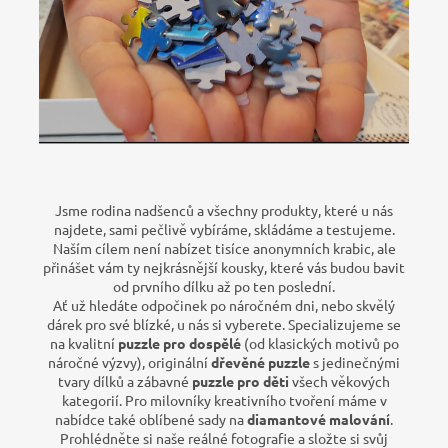
Jsme rodina nadšenců a všechny produkty, které u nás
najdete, sami pečlivě vybíráme, skládáme a testujeme.
Naším cílem není nabízet tisíce anonymních krabic, ale
přinášet vám ty nejkrásnější kousky, které vás budou bavit
od prvního dílku až po ten poslední.
Ať už hledáte odpočinek po náročném dni, nebo skvělý
dárek pro své blízké, u nás si vyberete. Specializujeme se
na kvalitní
puzzle pro dospělé
(od klasických motivů po
náročné výzvy), originální
dřevěné puzzle
s jedinečnými
tvary dílků a zábavné
puzzle pro děti
všech věkových
kategorií. Pro milovníky kreativního tvoření máme v
nabídce také oblíbené sady na
diamantové malování
.
Prohlédněte si naše reálné fotografie a složte si svůj