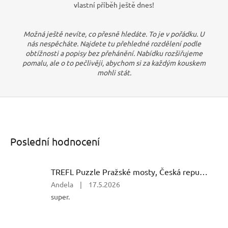
vlastní příběh ještě dnes!
Možná ještě nevíte, co přesně hledáte. To je v pořádku. U
nás nespěcháte. Najdete tu přehledné rozdělení podle
obtížnosti a popisy bez přehánění. Nabídku rozšiřujeme
pomalu, ale o to pečlivěji, abychom si za každým kouskem
mohli stát.
Poslední hodnocení
TREFL Puzzle Pražské mosty, Česká republika 500 dílků
Hodnocení
Andela
|
17.5.2026
produktu
super.
je
5
z