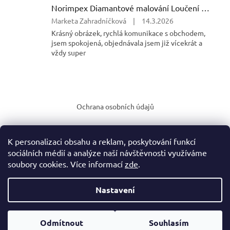
5
Norimpex Diamantové malování Loučení 30 x 40 cm
hvězdiček.
Hodnocení
Marketa Zahradníčková
|
14.3.2026
produktu
Krásný obrázek, rychlá komunikace s obchodem,
je
jsem spokojená, objednávala jsem již vícekrát a
5
vždy super
z
5
hvězdiček.
Z
á
Ochrana osobních údajů
p
a
t
K personalizaci obsahu a reklam, poskytování funkcí
í
sociálních médií a analýze naší návštěvnosti využíváme
soubory cookies. Více informací
zde
.
Vytvořil Shoptet
Nastavení
Copyright 2026
Rodinný eshop puzzleahry.cz
. Všechna práva
vyhrazena.
Upravit nastavení cookies
Odmítnout
Souhlasím