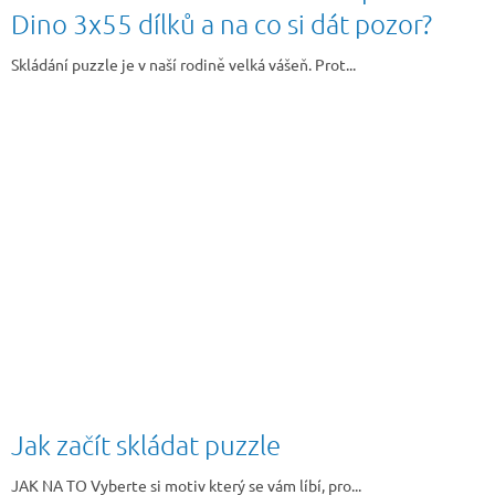
ů
Dino 3x55 dílků a na co si dát pozor?
Skládání puzzle je v naší rodině velká vášeň. Prot...
Jak začít skládat puzzle
JAK NA TO Vyberte si motiv který se vám líbí, pro...