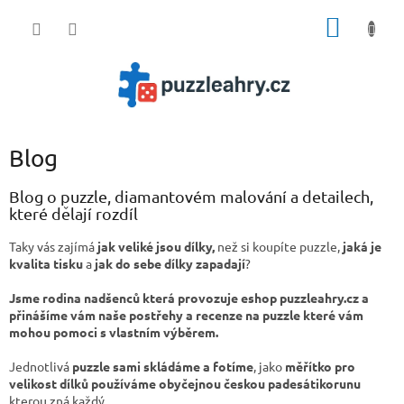
Přejít
NÁKUP
na
obsah
KOŠÍK
Blog
Blog o puzzle, diamantovém malování a detailech,
které dělají rozdíl
Taky vás zajímá
jak veliké jsou dílky,
než si koupíte puzzle,
jaká je
kvalita tisku
a
jak do sebe dílky zapadají
?
Jsme rodina nadšenců která provozuje eshop puzzleahry.cz a
přinášíme vám naše postřehy a recenze na puzzle které vám
mohou pomoci s vlastním výběrem.
Jednotlivá
puzzle sami skládáme a fotíme
, jako
měřítko pro
velikost dílků používáme obyčejnou českou padesátikorunu
kterou zná každý.