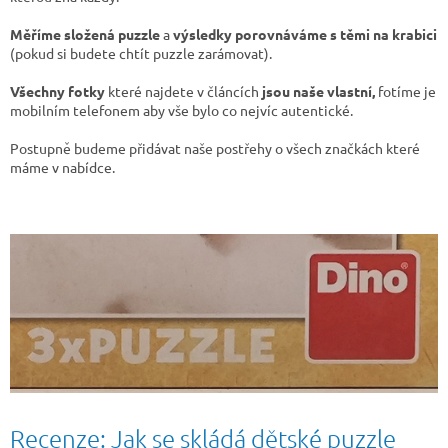
Měříme složená puzzle
a
výsledky porovnáváme s těmi na krabici
(pokud si budete chtít puzzle zarámovat).
Všechny fotky
které najdete v článcích
jsou naše vlastní,
fotíme je
mobilním telefonem aby vše bylo co nejvíc autentické.
Postupně budeme přidávat naše postřehy o všech značkách které
máme v nabídce.
V
ý
p
i
s
č
l
á
n
Recenze: Jak se skládá dětské puzzle
k