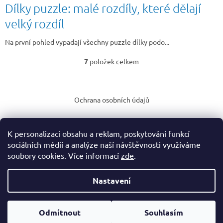
Dílky puzzle: malé rozdíly, které dělají
velký rozdíl
Na první pohled vypadají všechny puzzle dílky podo...
7
položek celkem
O
v
Z
l
á
á
Ochrana osobních údajů
d
p
a
a
c
t
í
K personalizaci obsahu a reklam, poskytování funkcí
í
p
sociálních médií a analýze naší návštěvnosti využíváme
r
soubory cookies. Více informací
zde
.
v
Vytvořil Shoptet
k
y
Nastavení
v
Copyright 2026
Rodinný eshop puzzleahry.cz
. Všechna práva
ý
vyhrazena.
Upravit nastavení cookies
p
Odmítnout
Souhlasím
i