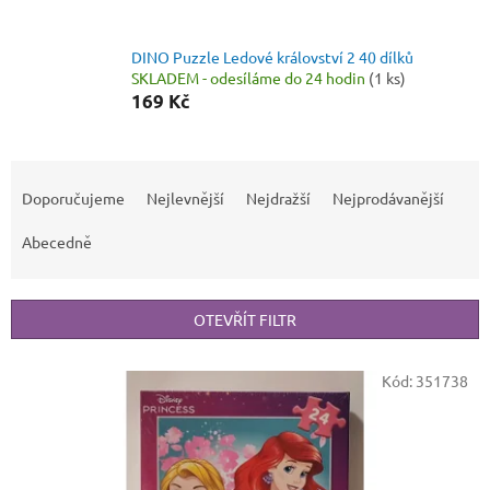
DINO Puzzle Ledové království 2 40 dílků
SKLADEM - odesíláme do 24 hodin
(1 ks)
169 Kč
Ř
a
Doporučujeme
Nejlevnější
Nejdražší
Nejprodávanější
z
e
Abecedně
n
í
p
OTEVŘÍT FILTR
r
o
V
Kód:
351738
d
ý
u
p
k
i
t
s
ů