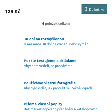
Do košíku
129 Kč
6
položek celkem
O
v
l
30 dní na rozmyšlenou
á
U nás máte 30 dní na vrácení nebo výměnu.
d
a
c
í
Puzzle testujeme a skládáme
p
Abychom věděli, co prodáváme.
r
v
k
y
Používáme vlastní fotografie
v
Aby bylo vidět, jak produkt skutečně vypadá.
ý
p
i
Píšeme vlastní popisy
s
Bez marketingového přehánění a katalogových
u