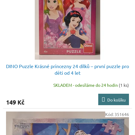
p
r
o
d
u
k
t
ů
DINO Puzzle Krásné princezny 24 dílků – první puzzle pro
děti od 4 let
SKLADEM - odesíláme do 24 hodin
(1 ks)
Do košíku
149 Kč
Kód:
351646