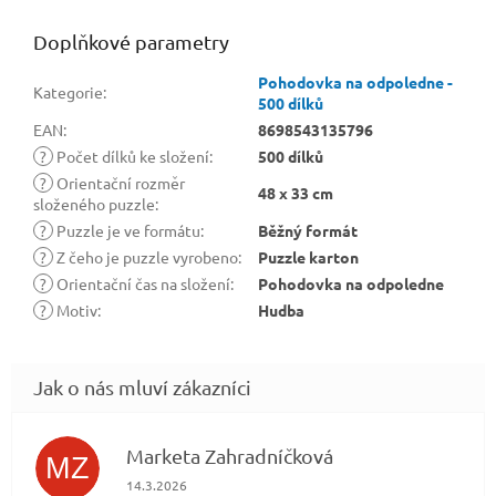
Doplňkové parametry
Pohodovka na odpoledne -
Kategorie
:
500 dílků
EAN
:
8698543135796
?
Počet dílků ke složení
:
500 dílků
?
Orientační rozměr
48 x 33 cm
složeného puzzle
:
?
Puzzle je ve formátu
:
Běžný formát
?
Z čeho je puzzle vyrobeno
:
Puzzle karton
?
Orientační čas na složení
:
Pohodovka na odpoledne
?
Motiv
:
Hudba
Marketa Zahradníčková
MZ
Hodnocení obchodu je 5 z 5 hvězdiček.
14.3.2026