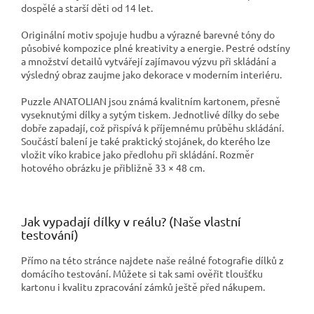
dospělé a starší děti od 14 let.
Originální motiv spojuje hudbu a výrazné barevné tóny do
působivé kompozice plné kreativity a energie. Pestré odstíny
a množství detailů vytvářejí zajímavou výzvu při skládání a
výsledný obraz zaujme jako dekorace v moderním interiéru.
Puzzle ANATOLIAN jsou známá kvalitním kartonem, přesně
vyseknutými dílky a sytým tiskem. Jednotlivé dílky do sebe
dobře zapadají, což přispívá k příjemnému průběhu skládání.
Součástí balení je také praktický stojánek, do kterého lze
vložit víko krabice jako předlohu při skládání. Rozměr
hotového obrázku je přibližně 33 × 48 cm.
Jak vypadají dílky v reálu? (Naše vlastní
testování)
Přímo na této stránce najdete naše reálné fotografie dílků z
domácího testování. Můžete si tak sami ověřit tloušťku
kartonu i kvalitu zpracování zámků ještě před nákupem.