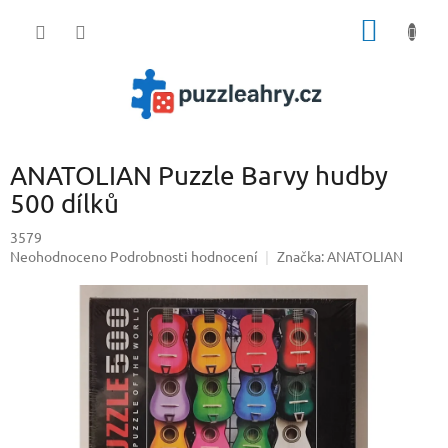
Přejít
NÁKUP
na
obsah
KOŠÍK
ANATOLIAN Puzzle Barvy hudby
500 dílků
3579
Průměrné
Neohodnoceno
Podrobnosti hodnocení
Značka:
ANATOLIAN
hodnocení
produktu
je
0,0
z
5
hvězdiček.