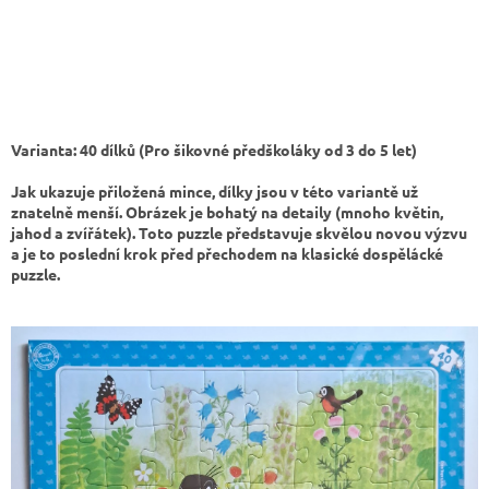
Varianta: 40 dílků (Pro šikovné předškoláky od 3 do 5 let)
Jak ukazuje přiložená mince, dílky jsou v této variantě už
znatelně menší. Obrázek je bohatý na detaily (mnoho květin,
jahod a zvířátek). Toto puzzle představuje skvělou novou výzvu
a je to poslední krok před přechodem na klasické dospělácké
puzzle.