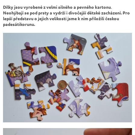
Dílky jsou vyrobené z velmi silného a pevného kartonu
.
Neohýbají se pod prsty a vydrží i divočejší dětské zacházení. Pro
lepší představu o jejich velikosti jsme k nim přiložili českou
padesátikorunu.