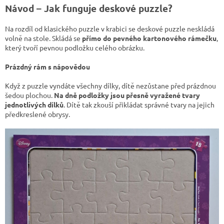
Návod – Jak funguje deskové puzzle?
Na rozdíl od klasického puzzle v krabici se deskové puzzle neskládá
volně na stole. Skládá se
přímo do pevného kartonového rámečku
,
který tvoří pevnou podložku celého obrázku.
Prázdný rám s nápovědou
Když z puzzle vyndáte všechny dílky, dítě nezůstane před prázdnou
šedou plochou.
Na dně podložky jsou přesně vyražené tvary
jednotlivých dílků
. Dítě tak zkouší přikládat správné tvary na jejich
předkreslené obrysy.