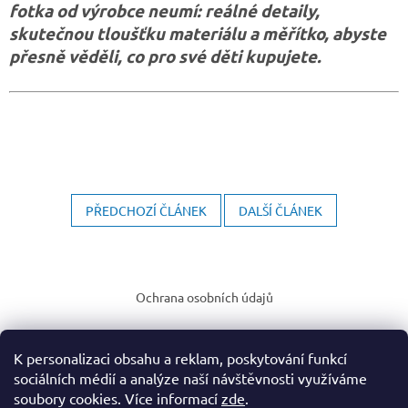
fotka od výrobce neumí: reálné detaily,
skutečnou tloušťku materiálu a měřítko, abyste
přesně věděli, co pro své děti kupujete.
PŘEDCHOZÍ ČLÁNEK
DALŠÍ ČLÁNEK
Z
á
Ochrana osobních údajů
p
a
t
K personalizaci obsahu a reklam, poskytování funkcí
í
sociálních médií a analýze naší návštěvnosti využíváme
soubory cookies. Více informací
zde
.