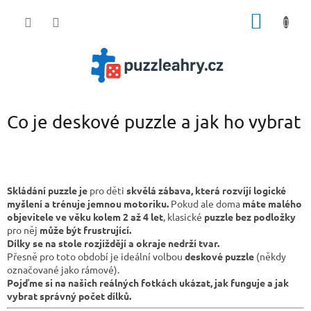
Přejít
NÁKUP
na
obsah
KOŠÍK
Co je deskové puzzle a jak ho vybrat
Skládání puzzle
je
pro děti
skvělá zábava, která rozvíjí logické
myšlení a trénuje jemnou motoriku.
Pokud ale doma
máte malého
objevitele ve věku kolem 2 až 4 let
, klasické
puzzle bez podložky
pro něj
může být frustrující.
Dílky se na stole rozjíždějí a okraje nedrží tvar.
Přesně pro toto období je ideální volbou
deskové puzzle
(někdy
označované jako rámové).
Pojďme si na našich reálných fotkách ukázat, jak funguje a jak
vybrat správný počet dílků.