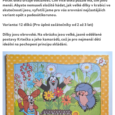
Počet dílků určuje obtížnost. Čím více dílků puzzle má, tím jsou
menší. Abyste nemuseli složitě hádat, jak velké dílky v krabici ve
skutečnosti jsou, vyfotili jsme pro vás srovnání nejčastějších
variant opět s padesátikorunou.
Varianta: 12 dílků (Pro úplné začátečníky od 2 až 3 let)
Dílky jsou obrovské. Na obrázku jsou velké, jasně oddělené
postavy Krtečka a jeho kamarádů, což je pro nejmenší děti
ideální na pochopení principu skládání.