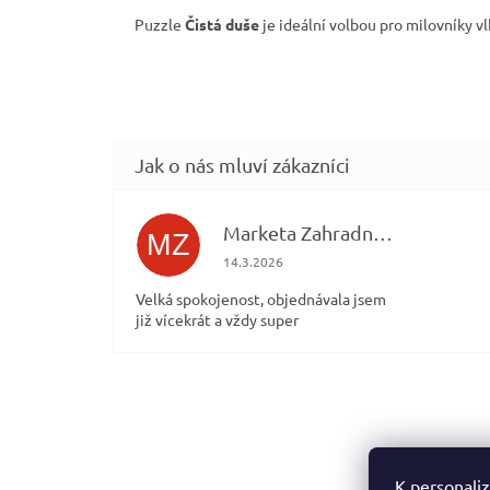
Puzzle
Čistá duše
je ideální volbou pro milovníky v
Marketa Zahradníčková
MZ
Hodnocení obchodu je 5 z 5 hvězdiček.
14.3.2026
Velká spokojenost, objednávala jsem
již vícekrát a vždy super
Z
á
p
a
K personaliz