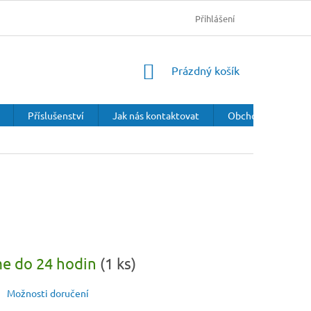
Přihlášení
NÁKUPNÍ
Prázdný košík
KOŠÍK
Příslušenství
Jak nás kontaktovat
Obchodní podmínk
e do 24 hodin
(1 ks)
Možnosti doručení