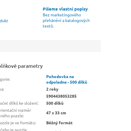
Píšeme vlastní popisy
Bez marketingového
přehánění a katalogových
odukt
textů.
lňkové parametry
Pohodovka na
gorie
:
odpoledne - 500 dílků
ka
:
2 roky
5904438053285
čet dílků ke složení
:
500 dílků
rientační rozměr
47 x 33 cm
eného puzzle
:
uzzle je ve formátu
:
Běžný formát
 čeho je puzzle