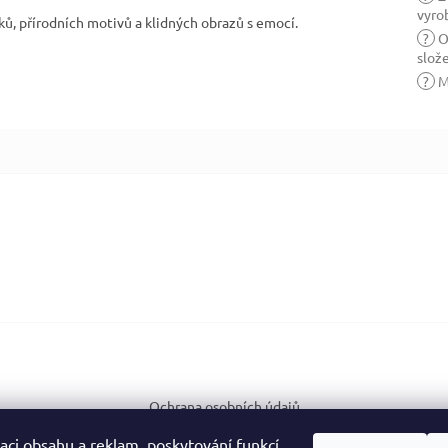
vyro
lků, přírodních motivů a klidných obrazů s emocí.
?
O
slož
?
M
Ochrana osobních údajů
aci obsahu a reklam, poskytování funkcí