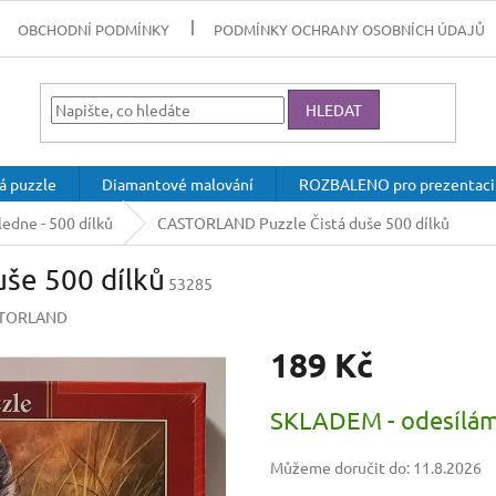
OBCHODNÍ PODMÍNKY
PODMÍNKY OCHRANY OSOBNÍCH ÚDAJŮ
HLEDAT
á puzzle
Diamantové malování
ROZBALENO pro prezentaci
edne - 500 dílků
CASTORLAND Puzzle Čistá duše 500 dílků
še 500 dílků
53285
TORLAND
189 Kč
Měrná
SKLADEM - odesílám
cena:
Můžeme doručit do:
11.8.2026