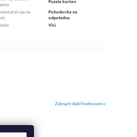
Puzzle karton
beno
:
rientační čas na
Pohodovka na
ení
:
odpoledne
otiv
:
Vlci
Zobrazit další hodnocení