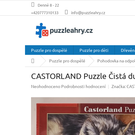
Přejít
Denně 8 - 22
na
+420777310133
info@puzzleahry.cz
obsah
Puzzle pro dospělé
Puzzle pro děti
Dřevěn
Domů
Puzzle pro dospělé
Pohodovka na odpol
CASTORLAND Puzzle Čistá du
Průměrné
Neohodnoceno
Podrobnosti hodnocení
Značka:
CAS
hodnocení
produktu
je
0,0
z
5
hvězdiček.