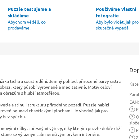
Puzzle testujeme a
Používáme vlastní
skládáme
fotografie
Abychom věděli, co
Aby bylo vidět, jak pr
prodáváme.
skutečně vypadá.
Dop
žiku ticha a soustředění. Jemný pohled, přirozené barvy srsti a
Kate
ý obraz, který působí vyrovnaně a meditativně. Motiv osloví
 a obrazům s hlubší atmosférou.
Záru
EAN
:
 světla a stínu i strukturu přírodního pozadí. Puzzle nabízí
?
Po
zároveň neunaví chaotickými plochami. Je vhodné jak pro
ry bez spěchu.
?
O
slož
onovými dílky a přesnými výřezy, díky kterým puzzle dobře drží
?
P
stane se výrazným, ale nerušivým prvkem interiéru.
?
Z