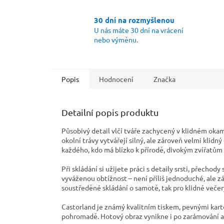
30 dní na rozmyšlenou
U nás máte 30 dní na vrácení
nebo výměnu.
Popis
Hodnocení
Značka
Detailní popis produktu
Působivý detail vlčí tváře zachycený v klidném okam
okolní trávy vytvářejí silný, ale zároveň velmi klidn
každého, kdo má blízko k přírodě, divokým zvířatům
Při skládání si užijete práci s detaily srsti, přechody
vyváženou obtížnost – není příliš jednoduché, ale 
soustředěné skládání o samotě, tak pro klidné veče
Castorland je známý kvalitním tiskem, pevnými kart
pohromadě. Hotový obraz vynikne i po zarámování a 