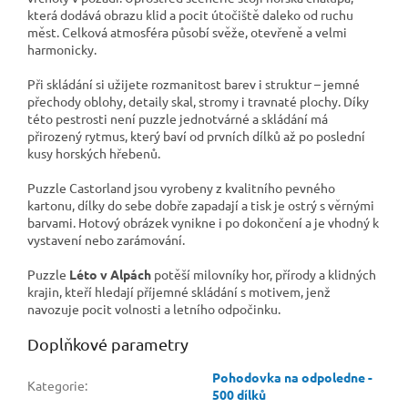
která dodává obrazu klid a pocit útočiště daleko od ruchu
měst. Celková atmosféra působí svěže, otevřeně a velmi
harmonicky.
Při skládání si užijete rozmanitost barev i struktur – jemné
přechody oblohy, detaily skal, stromy i travnaté plochy. Díky
této pestrosti není puzzle jednotvárné a skládání má
přirozený rytmus, který baví od prvních dílků až po poslední
kusy horských hřebenů.
Puzzle Castorland jsou vyrobeny z kvalitního pevného
kartonu, dílky do sebe dobře zapadají a tisk je ostrý s věrnými
barvami. Hotový obrázek vynikne i po dokončení a je vhodný k
vystavení nebo zarámování.
Puzzle
Léto v Alpách
potěší milovníky hor, přírody a klidných
krajin, kteří hledají příjemné skládání s motivem, jenž
navozuje pocit volnosti a letního odpočinku.
Doplňkové parametry
Pohodovka na odpoledne -
Kategorie
:
500 dílků