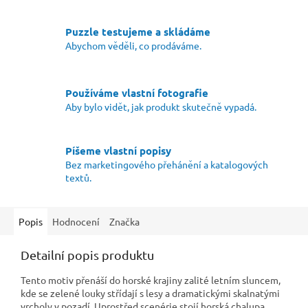
Puzzle testujeme a skládáme
Abychom věděli, co prodáváme.
Používáme vlastní fotografie
Aby bylo vidět, jak produkt skutečně vypadá.
Píšeme vlastní popisy
Bez marketingového přehánění a katalogových
textů.
Popis
Hodnocení
Značka
Detailní popis produktu
Tento motiv přenáší do horské krajiny zalité letním sluncem,
kde se zelené louky střídají s lesy a dramatickými skalnatými
vrcholy v pozadí. Uprostřed scenérie stojí horská chalupa,