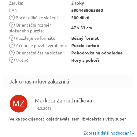
Záruka
:
2 roky
EAN
:
5904438053360
?
Počet dílků ke složení
:
500 dílků
?
Orientační rozměr
47 x 33 cm
složeného puzzle
:
?
Puzzle je ve formátu
:
Běžný formát
?
Z čeho je puzzle vyrobeno
:
Puzzle karton
?
Orientační čas na složení
:
Pohodovka na odpoledne
?
Motiv
:
Hory a pohoří
Marketa Zahradníčková
MZ
Hodnocení obchodu je 5 z 5 hvězdiček.
14.3.2026
Velká spokojenost, objednávala jsem již vícekrát a vždy super
Zobrazit další hodnocení