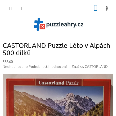
Přejít
NÁKUP
na
obsah
KOŠÍK
CASTORLAND Puzzle Léto v Alpách
500 dílků
53360
Průměrné
Neohodnoceno
Podrobnosti hodnocení
Značka:
CASTORLAND
hodnocení
produktu
je
0,0
z
5
hvězdiček.