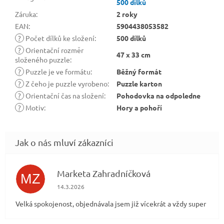
500 dílků
Záruka
:
2 roky
EAN
:
5904438053582
?
Počet dílků ke složení
:
500 dílků
?
Orientační rozměr
47 x 33 cm
složeného puzzle
:
?
Puzzle je ve formátu
:
Běžný formát
?
Z čeho je puzzle vyrobeno
:
Puzzle karton
?
Orientační čas na složení
:
Pohodovka na odpoledne
?
Motiv
:
Hory a pohoří
Marketa Zahradníčková
MZ
Hodnocení obchodu je 5 z 5 hvězdiček.
14.3.2026
Velká spokojenost, objednávala jsem již vícekrát a vždy super