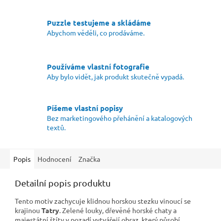
Puzzle testujeme a skládáme
Abychom věděli, co prodáváme.
Používáme vlastní fotografie
Aby bylo vidět, jak produkt skutečně vypadá.
Píšeme vlastní popisy
Bez marketingového přehánění a katalogových
textů.
Popis
Hodnocení
Značka
Detailní popis produktu
Tento motiv zachycuje klidnou horskou stezku vinoucí se
krajinou
Tatry
. Zelené louky, dřevěné horské chaty a
majestátní štíty v pozadí vytvářejí obraz, který působí