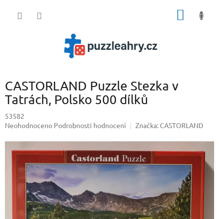
Přejít
NÁKUP
na
obsah
KOŠÍK
CASTORLAND Puzzle Stezka v
Tatrách, Polsko 500 dílků
53582
Průměrné
Neohodnoceno
Podrobnosti hodnocení
Značka:
CASTORLAND
hodnocení
produktu
je
0,0
z
5
hvězdiček.