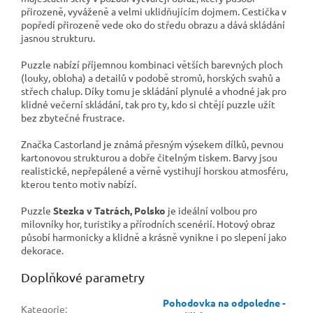
přirozeně, vyváženě a velmi uklidňujícím dojmem. Cestička v
popředí přirozeně vede oko do středu obrazu a dává skládání
jasnou strukturu.
Puzzle nabízí příjemnou kombinaci větších barevných ploch
(louky, obloha) a detailů v podobě stromů, horských svahů a
střech chalup. Díky tomu je skládání plynulé a vhodné jak pro
klidné večerní skládání, tak pro ty, kdo si chtějí puzzle užít
bez zbytečné frustrace.
Značka Castorland je známá přesným výsekem dílků, pevnou
kartonovou strukturou a dobře čitelným tiskem. Barvy jsou
realistické, nepřepálené a věrně vystihují horskou atmosféru,
kterou tento motiv nabízí.
Puzzle
Stezka v Tatrách, Polsko
je ideální volbou pro
milovníky hor, turistiky a přírodních scenérií. Hotový obraz
působí harmonicky a klidně a krásně vynikne i po slepení jako
dekorace.
Doplňkové parametry
Pohodovka na odpoledne -
Kategorie
: