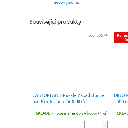
nebo výměnu.
Související produkty
Kód:
53674
Panor
f
CASTORLAND Puzzle Západ slunce
DINO P
nad Manhatnem 500 dílků
1000 d
SKLADEM - odesíláme do 24 hodin
(1 ks)
SKLAD