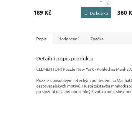
189 Kč
360 
Do košíku
Popis
Hodnocení
Značka
Detailní popis produktu
CLEMENTONI Puzzle New York - Pohled na Manhattan 
Puzzle s působivým leteckým pohledem na Manhatta
cestovatelských motivů. Hustá zástavba mrakodrapů
po složení detailní obraz plný života a městské ener