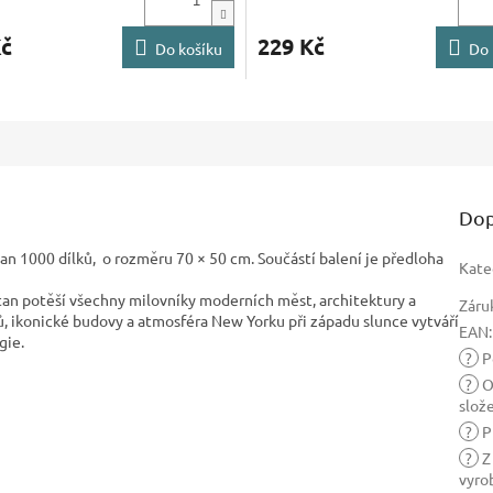
Kč
229 Kč
Do košíku
Do 
Dop
1000 dílků, o rozměru 70 × 50 cm. Součástí balení je předloha
Kate
n potěší všechny milovníky moderních měst, architektury a
Záru
, ikonické budovy a atmosféra New Yorku při západu slunce vytváří
EAN
:
gie.
?
Po
?
O
slož
?
P
?
Z
vyro