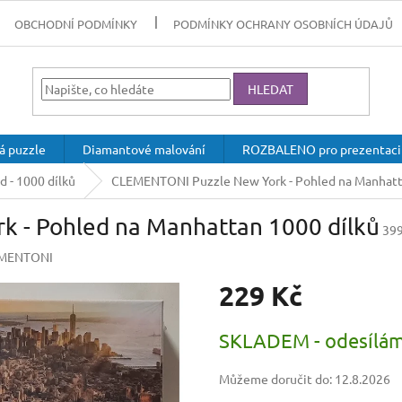
OBCHODNÍ PODMÍNKY
PODMÍNKY OCHRANY OSOBNÍCH ÚDAJŮ
HLEDAT
á puzzle
Diamantové malování
ROZBALENO pro prezentaci
 - 1000 dílků
CLEMENTONI Puzzle New York - Pohled na Manhatt
 - Pohled na Manhattan 1000 dílků
39
MENTONI
229 Kč
Měrná
SKLADEM - odesílám
cena:
Můžeme doručit do:
12.8.2026