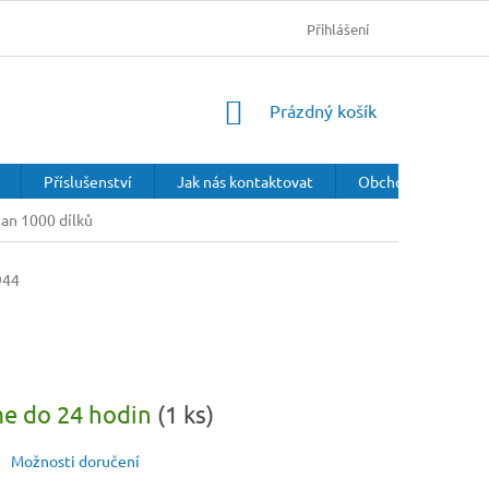
Přihlášení
NÁKUPNÍ
Prázdný košík
KOŠÍK
Příslušenství
Jak nás kontaktovat
Obchodní podmínk
an 1000 dílků
944
e do 24 hodin
(1 ks)
Možnosti doručení