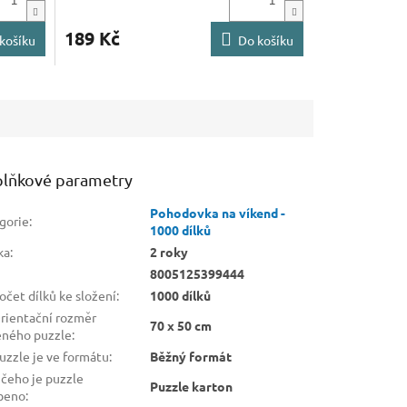
189 Kč
košíku
Do košíku
lňkové parametry
Pohodovka na víkend -
gorie
:
1000 dílků
ka
:
2 roky
8005125399444
čet dílků ke složení
:
1000 dílků
rientační rozměr
70 x 50 cm
eného puzzle
:
uzzle je ve formátu
:
Běžný formát
 čeho je puzzle
Puzzle karton
beno
: