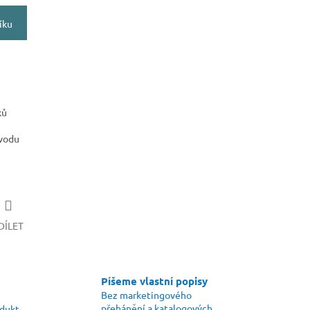
íku
ků
ůvodu
DÍLET
Píšeme vlastní popisy
Bez marketingového
přehánění a katalogových
odukt