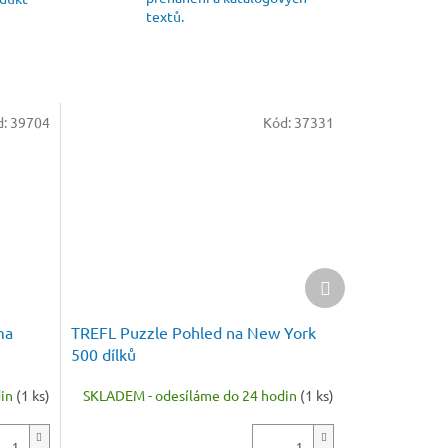
textů.
d:
39704
Kód:
37331
Další
produkt
ma
TREFL Puzzle Pohled na New York
500 dílků
din
(1 ks)
SKLADEM - odesíláme do 24 hodin
(1 ks)