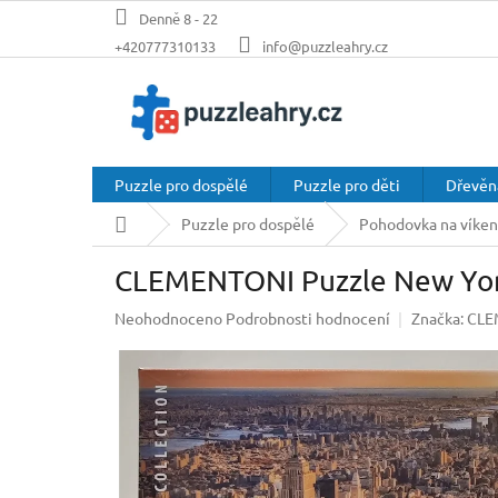
Přejít
Denně 8 - 22
na
+420777310133
info@puzzleahry.cz
obsah
Puzzle pro dospělé
Puzzle pro děti
Dřevěn
Domů
Puzzle pro dospělé
Pohodovka na víkend
CLEMENTONI Puzzle New York
Průměrné
Neohodnoceno
Podrobnosti hodnocení
Značka:
CLE
hodnocení
produktu
je
0,0
z
5
hvězdiček.