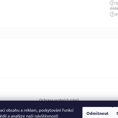
?
O
slož
?
M
Ochrana osobních údajů
aci obsahu a reklam, poskytování funkcí
Odmítnout
édií a analýze naší návštěvnosti