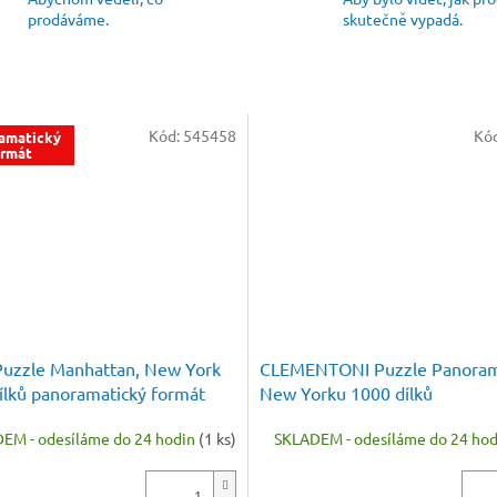
prodáváme.
skutečně vypadá.
Kód:
545458
Kó
amatický
ormát
uzzle Manhattan, New York
CLEMENTONI Puzzle Panora
ílků panoramatický formát
New Yorku 1000 dílků
EM - odesíláme do 24 hodin
(1 ks)
SKLADEM - odesíláme do 24 ho