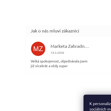
Marketa Zahradníčková
MZ
Hodnocení obchodu je 5 z 5 hvězdiček.
14.3.2026
Velká spokojenost, objednávala jsem
již vícekrát a vždy super
Z
á
p
a
K personaliz
t
sociálních m