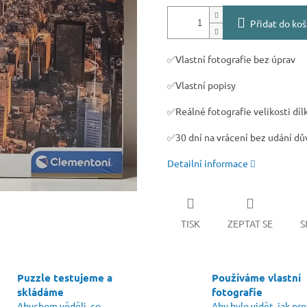
Přidat do koš
✅Vlastní fotografie bez úprav
✅Vlastní popisy
✅Reálné fotografie velikosti díl
✅30 dní na vrácení bez udání d
Detailní informace
TISK
ZEPTAT SE
S
Puzzle testujeme a
Používáme vlastní
skládáme
fotografie
Abychom věděli, co
Aby bylo vidět, jak pr