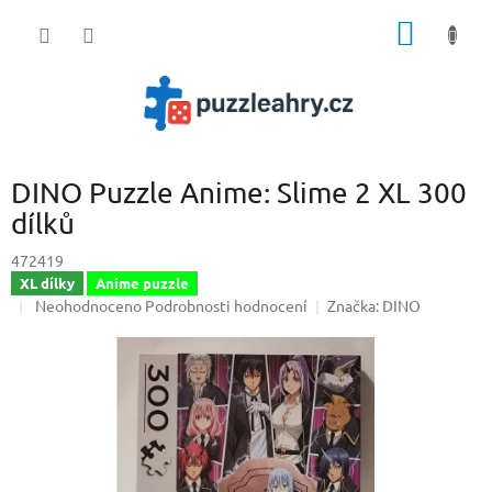
Přejít
NÁKUP
na
obsah
KOŠÍK
DINO Puzzle Anime: Slime 2 XL 300
dílků
472419
XL dílky
Anime puzzle
Průměrné
Neohodnoceno
Podrobnosti hodnocení
Značka:
DINO
hodnocení
produktu
je
0,0
z
5
hvězdiček.