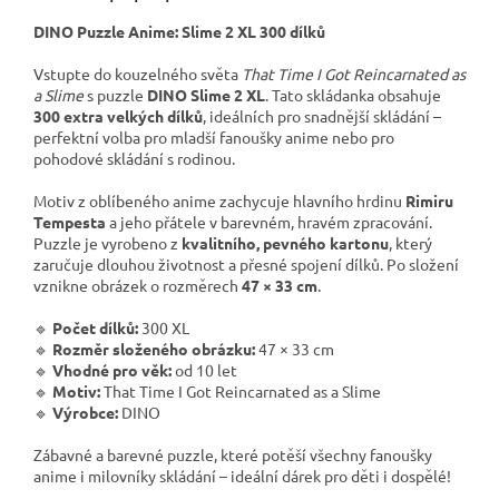
DINO Puzzle Anime: Slime 2 XL 300 dílků
Vstupte do kouzelného světa
That Time I Got Reincarnated as
a Slime
s puzzle
DINO Slime 2 XL
. Tato skládanka obsahuje
300 extra velkých dílků
, ideálních pro snadnější skládání –
perfektní volba pro mladší fanoušky anime nebo pro
pohodové skládání s rodinou.
Motiv z oblíbeného anime zachycuje hlavního hrdinu
Rimiru
Tempesta
a jeho přátele v barevném, hravém zpracování.
Puzzle je vyrobeno z
kvalitního, pevného kartonu
, který
zaručuje dlouhou životnost a přesné spojení dílků. Po složení
vznikne obrázek o rozměrech
47 × 33 cm
.
🔹
Počet dílků:
300 XL
🔹
Rozměr složeného obrázku:
47 × 33 cm
🔹
Vhodné pro věk:
od 10 let
🔹
Motiv:
That Time I Got Reincarnated as a Slime
🔹
Výrobce:
DINO
Zábavné a barevné puzzle, které potěší všechny fanoušky
anime i milovníky skládání – ideální dárek pro děti i dospělé!