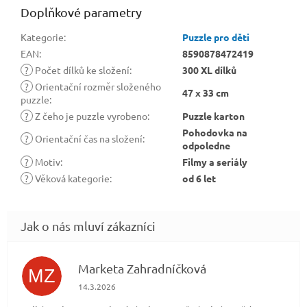
Doplňkové parametry
Kategorie
:
Puzzle pro děti
EAN
:
8590878472419
?
Počet dílků ke složení
:
300 XL dílků
?
Orientační rozměr složeného
47 x 33 cm
puzzle
:
?
Z čeho je puzzle vyrobeno
:
Puzzle karton
Pohodovka na
?
Orientační čas na složení
:
odpoledne
?
Motiv
:
Filmy a seriály
?
Věková kategorie
:
od 6 let
Marketa Zahradníčková
MZ
Hodnocení obchodu je 5 z 5 hvězdiček.
14.3.2026