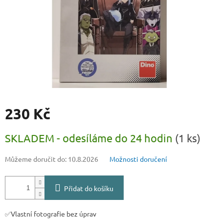
230 Kč
Měrná
SKLADEM - odesíláme do 24 hodin
(1 ks)
cena:
Můžeme doručit do:
10.8.2026
Možnosti doručení
Přidat do košíku
✅Vlastní fotografie bez úprav