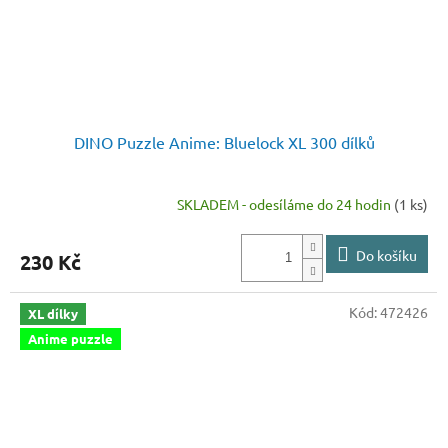
DINO Puzzle Anime: Bluelock XL 300 dílků
SKLADEM - odesíláme do 24 hodin
(1 ks)
Do košíku
230 Kč
Kód:
472426
XL dílky
Anime puzzle