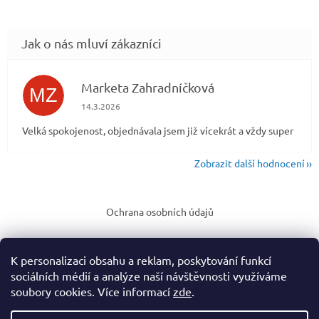
Marketa Zahradníčková
MZ
Hodnocení obchodu je 5 z 5 hvězdiček.
14.3.2026
Velká spokojenost, objednávala jsem již vícekrát a vždy super
Zobrazit další hodnocení
Z
á
Ochrana osobních údajů
p
a
t
K personalizaci obsahu a reklam, poskytování funkcí
í
sociálních médií a analýze naší návštěvnosti využíváme
soubory cookies. Více informací
zde
.
Vytvořil Shoptet