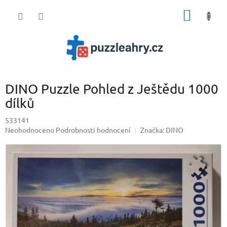
Přejít
NÁKUP
na
obsah
KOŠÍK
DINO Puzzle Pohled z Ještědu 1000
dílků
533141
Průměrné
Neohodnoceno
Podrobnosti hodnocení
Značka:
DINO
hodnocení
produktu
je
0,0
z
5
hvězdiček.