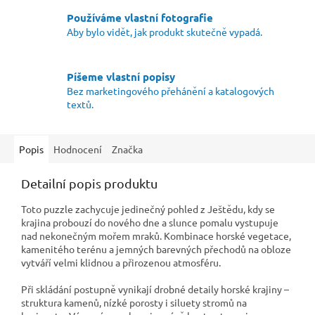
Používáme vlastní fotografie
Aby bylo vidět, jak produkt skutečně vypadá.
Píšeme vlastní popisy
Bez marketingového přehánění a katalogových
textů.
Popis
Hodnocení
Značka
Detailní popis produktu
Toto puzzle zachycuje jedinečný pohled z Ještědu, kdy se
krajina probouzí do nového dne a slunce pomalu vystupuje
nad nekonečným mořem mraků. Kombinace horské vegetace,
kamenitého terénu a jemných barevných přechodů na obloze
vytváří velmi klidnou a přirozenou atmosféru.
Při skládání postupně vynikají drobné detaily horské krajiny –
struktura kamenů, nízké porosty i siluety stromů na