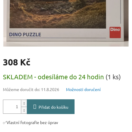
308 Kč
Měrná
SKLADEM - odesíláme do 24 hodin
(1 ks)
cena:
Můžeme doručit do:
11.8.2026
Možnosti doručení
Přidat do košíku
✅Vlastní fotografie bez úprav