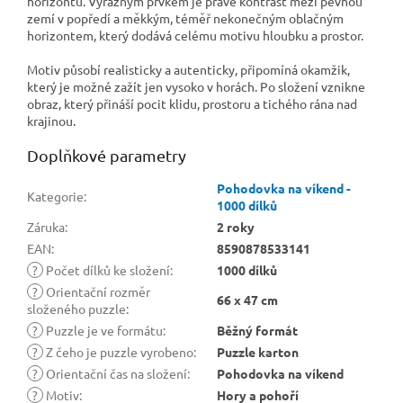
horizontu. Výrazným prvkem je právě kontrast mezi pevnou
zemí v popředí a měkkým, téměř nekonečným oblačným
horizontem, který dodává celému motivu hloubku a prostor.
Motiv působí realisticky a autenticky, připomíná okamžik,
který je možné zažít jen vysoko v horách. Po složení vznikne
obraz, který přináší pocit klidu, prostoru a tichého rána nad
krajinou.
Doplňkové parametry
Pohodovka na víkend -
Kategorie
:
1000 dílků
Záruka
:
2 roky
EAN
:
8590878533141
?
Počet dílků ke složení
:
1000 dílků
?
Orientační rozměr
66 x 47 cm
složeného puzzle
:
?
Puzzle je ve formátu
:
Běžný formát
?
Z čeho je puzzle vyrobeno
:
Puzzle karton
?
Orientační čas na složení
:
Pohodovka na víkend
?
Motiv
:
Hory a pohoří