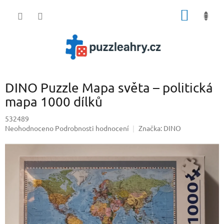
Přejít
NÁKUP
na
obsah
KOŠÍK
DINO Puzzle Mapa světa – politická
mapa 1000 dílků
532489
Průměrné
Neohodnoceno
Podrobnosti hodnocení
Značka:
DINO
hodnocení
produktu
je
0,0
z
5
hvězdiček.