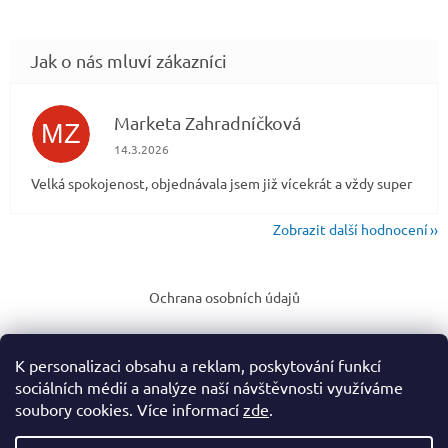
Marketa Zahradníčková
MZ
Hodnocení obchodu je 5 z 5 hvězdiček.
14.3.2026
Velká spokojenost, objednávala jsem již vícekrát a vždy super
Zobrazit další hodnocení
Z
á
Ochrana osobních údajů
p
a
t
K personalizaci obsahu a reklam, poskytování funkcí
í
sociálních médií a analýze naší návštěvnosti využíváme
soubory cookies. Více informací
zde
.
Vytvořil Shoptet