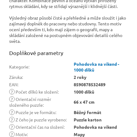
charakter. Kombinace pevnin a oceánů vytváří přirozený
rytmus skládání, kdy se střídají výraznější i klidnější části.
Výsledný obraz působí čistě a přehledně a může sloužit i jako
zajímavý doplněk do pracovny nebo studovny. Tento motiv
ocení především ti, kdo mají zájem o geografii, mapy a
skládání založené na postupném objevování detailů celého
světa.
Doplňkové parametry
Pohodovka na víkend -
Kategorie
:
1000 dílků
Záruka
:
2 roky
EAN
:
8590878532489
?
Počet dílků ke složení
:
1000 dílků
?
Orientační rozměr
66 x 47 cm
složeného puzzle
:
?
Puzzle je ve formátu
:
Běžný formát
?
Z čeho je puzzle vyrobeno
:
Puzzle karton
?
Orientační čas na složení
:
Pohodovka na víkend
?
Motiv
:
Mapy