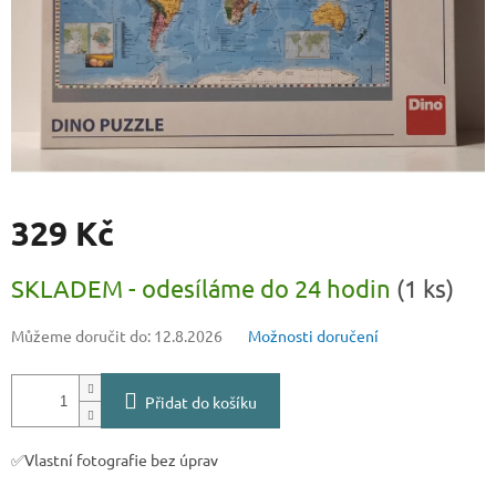
329 Kč
Měrná
SKLADEM - odesíláme do 24 hodin
(1 ks)
cena:
Můžeme doručit do:
12.8.2026
Možnosti doručení
Přidat do košíku
✅Vlastní fotografie bez úprav