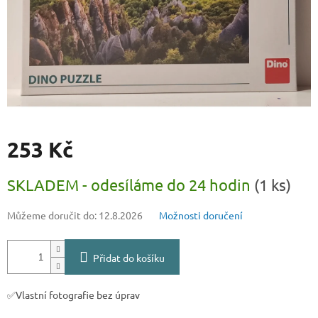
253 Kč
Měrná
SKLADEM - odesíláme do 24 hodin
(1 ks)
cena:
Můžeme doručit do:
12.8.2026
Možnosti doručení
Přidat do košíku
✅Vlastní fotografie bez úprav