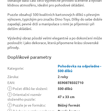
odhaluje další část této výjimečné přírodní scenérie a vytváří
klidnou atmosféru, ideální pro pohodové skládání.
Puzzle obsahují 500 kvalitních kartonových dílků s přesným
výřezem, typickým pro značku Dino Toys. Dílky do sebe dobře
zapadají, pevně drží a manipulace s nimi je příjemná i při
delším skládání.
Výsledný obraz působí velmi elegantně a po dokončení může
posloužit i jako dekorace, která připomene krásu slovenské
přírody.
Doplňkové parametry
Pohodovka na odpoledne -
Kategorie
:
500 dílků
Záruka
:
2 roky
EAN
:
8590878502710
?
Počet dílků ke složení
:
500 dílků
?
Orientační rozměr
47 x 33 cm
složeného puzzle
:
?
Puzzle je ve formátu
:
Běžný formát