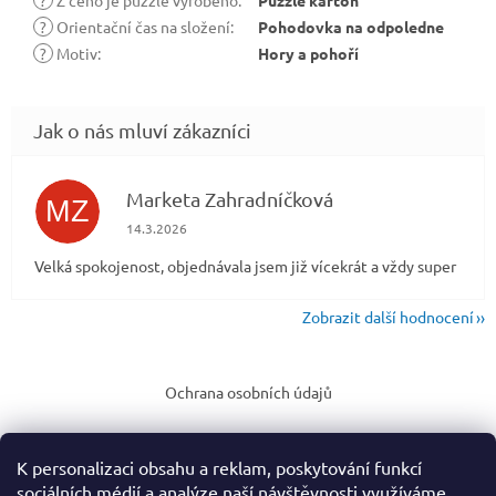
?
Z čeho je puzzle vyrobeno
:
Puzzle karton
?
Orientační čas na složení
:
Pohodovka na odpoledne
?
Motiv
:
Hory a pohoří
Marketa Zahradníčková
MZ
Hodnocení obchodu je 5 z 5 hvězdiček.
14.3.2026
Velká spokojenost, objednávala jsem již vícekrát a vždy super
Zobrazit další hodnocení
Z
á
Ochrana osobních údajů
p
a
t
K personalizaci obsahu a reklam, poskytování funkcí
í
sociálních médií a analýze naší návštěvnosti využíváme