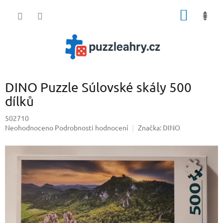
Přejít
NÁKUP
na
obsah
KOŠÍK
DINO Puzzle Súlovské skály 500
dílků
502710
Průměrné
Neohodnoceno
Podrobnosti hodnocení
Značka:
DINO
hodnocení
produktu
je
0,0
z
5
hvězdiček.