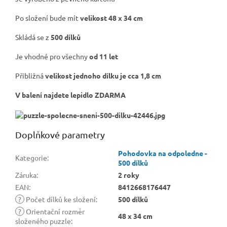
Po složení bude mít
velikost 48 x 34 cm
Skládá se z
500 dílků
Je vhodné pro všechny
od 11 let
Přibližná
velikost jednoho dílku je cca 1,8 cm
V balení najdete lepidlo ZDARMA
Doplňkové parametry
Pohodovka na odpoledne -
Kategorie
:
500 dílků
Záruka
:
2 roky
EAN
:
8412668176447
?
Počet dílků ke složení
:
500 dílků
?
Orientační rozměr
48 x 34 cm
složeného puzzle
: