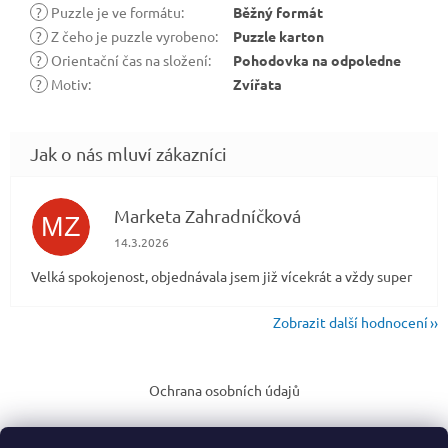
?
Puzzle je ve formátu
:
Běžný formát
?
Z čeho je puzzle vyrobeno
:
Puzzle karton
?
Orientační čas na složení
:
Pohodovka na odpoledne
?
Motiv
:
Zvířata
Marketa Zahradníčková
MZ
Hodnocení obchodu je 5 z 5 hvězdiček.
14.3.2026
Velká spokojenost, objednávala jsem již vícekrát a vždy super
Zobrazit další hodnocení
Z
á
Ochrana osobních údajů
p
a