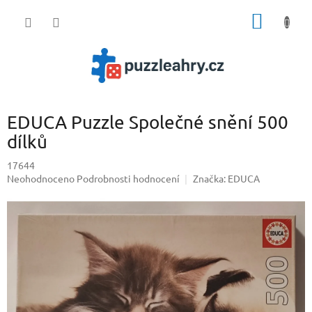
Přejít
NÁKUP
na
obsah
KOŠÍK
EDUCA Puzzle Společné snění 500
dílků
17644
Průměrné
Neohodnoceno
Podrobnosti hodnocení
Značka:
EDUCA
hodnocení
produktu
je
0,0
z
5
hvězdiček.