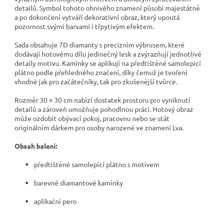
detailů. Symbol tohoto ohnivého znamení působí majestátně
a po dokončení vytváří dekorativní obraz, který upoutá
pozornost svými barvami i třpytivým efektem.
Sada obsahuje 7D diamanty s precizním výbrusem, které
dodávají hotovému dílu jedinečný lesk a zvýrazňují jednotlivé
detaily motivu. Kamínky se aplikují na předtištěné samolepicí
plátno podle přehledného značení, díky čemuž je tvoření
vhodné jak pro začátečníky, tak pro zkušenější tvůrce.
Rozměr 30 × 30 cm nabízí dostatek prostoru pro vyniknutí
detailů a zároveň umožňuje pohodlnou práci. Hotový obraz
může ozdobit obývací pokoj, pracovnu nebo se stát
originálním dárkem pro osoby narozené ve znamení Lva.
Obsah balení:
předtištěné samolepicí plátno s motivem
barevné diamantové kamínky
aplikační pero