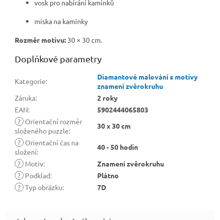
vosk pro nabírání kamínků
miska na kamínky
Rozměr motivu:
30 × 30 cm.
Doplňkové parametry
Diamantové malování s motivy
Kategorie
:
znamení zvěrokruhu
Záruka
:
2 roky
EAN
:
5902444065803
?
Orientační rozměr
30 x 30 cm
složeného puzzle
:
?
Orientační čas na
40 - 50 hodin
složení
:
?
Motiv
:
Znamení zvěrokruhu
?
Podklad
:
Plátno
?
Typ obrázku
:
7D