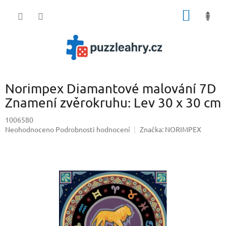
Přejít
NÁKUP
na
obsah
KOŠÍK
Norimpex Diamantové malování 7D
Znamení zvěrokruhu: Lev 30 x 30 cm
1006580
Průměrné
Neohodnoceno
Podrobnosti hodnocení
Značka:
NORIMPEX
hodnocení
produktu
je
0,0
z
5
hvězdiček.