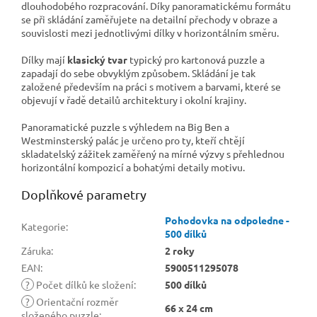
dlouhodobého rozpracování. Díky panoramatickému formátu
se při skládání zaměřujete na detailní přechody v obraze a
souvislosti mezi jednotlivými dílky v horizontálním směru.
Dílky mají
klasický tvar
typický pro kartonová puzzle a
zapadají do sebe obvyklým způsobem. Skládání je tak
založené především na práci s motivem a barvami, které se
objevují v řadě detailů architektury i okolní krajiny.
Panoramatické puzzle s výhledem na Big Ben a
Westminsterský palác je určeno pro ty, kteří chtějí
skladatelský zážitek zaměřený na mírné výzvy s přehlednou
horizontální kompozicí a bohatými detaily motivu.
Doplňkové parametry
Pohodovka na odpoledne -
Kategorie
:
500 dílků
Záruka
:
2 roky
EAN
:
5900511295078
?
Počet dílků ke složení
:
500 dílků
?
Orientační rozměr
66 x 24 cm
složeného puzzle
: