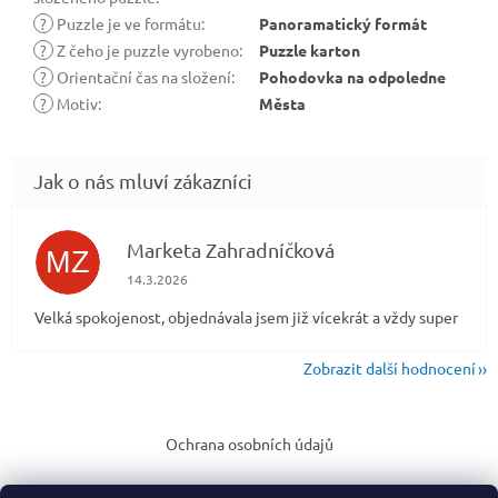
?
Puzzle je ve formátu
:
Panoramatický formát
?
Z čeho je puzzle vyrobeno
:
Puzzle karton
?
Orientační čas na složení
:
Pohodovka na odpoledne
?
Motiv
:
Města
Marketa Zahradníčková
MZ
Hodnocení obchodu je 5 z 5 hvězdiček.
14.3.2026
Velká spokojenost, objednávala jsem již vícekrát a vždy super
Zobrazit další hodnocení
Z
á
Ochrana osobních údajů
p
a