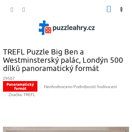
Přejít
NÁKUP
na
obsah
KOŠÍK
TREFL Puzzle Big Ben a
Westminsterský palác, Londýn 500
dílků panoramatický formát
29507
Panoramatický
Průměrné
Neohodnoceno
Podrobnosti hodnocení
formát
hodnocení
Značka:
TREFL
produktu
je
0,0
z
5
hvězdiček.