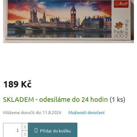
189 Kč
Měrná
SKLADEM - odesíláme do 24 hodin
(1 ks)
cena:
Můžeme doručit do:
11.8.2026
Možnosti doručení
Přidat do košíku