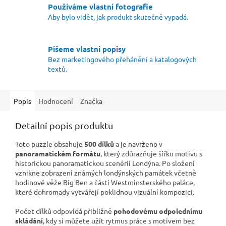
Používáme vlastní fotografie
Aby bylo vidět, jak produkt skutečně vypadá.
Píšeme vlastní popisy
Bez marketingového přehánění a katalogových
textů.
Popis
Hodnocení
Značka
Detailní popis produktu
Toto puzzle obsahuje
500 dílků
a je navrženo v
panoramatickém formátu
, který zdůrazňuje šířku motivu s
historickou panoramatickou scenérií Londýna. Po složení
vznikne zobrazení známých londýnských památek včetně
hodinové věže Big Ben a části Westminsterského paláce,
které dohromady vytvářejí poklidnou vizuální kompozici.
Počet dílků odpovídá přibližně
pohodovému odpolednímu
skládání
, kdy si můžete užít rytmus práce s motivem bez