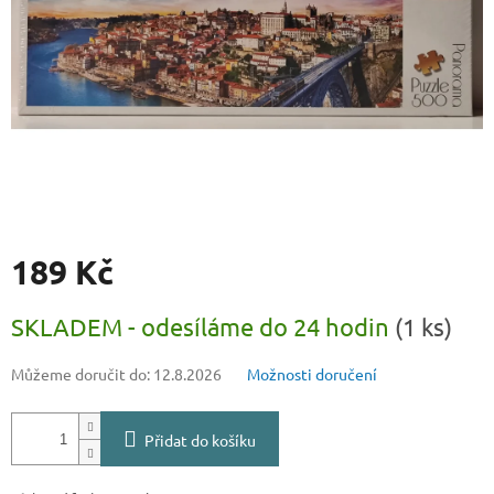
189 Kč
Měrná
SKLADEM - odesíláme do 24 hodin
(1 ks)
cena:
Můžeme doručit do:
12.8.2026
Možnosti doručení
Přidat do košíku