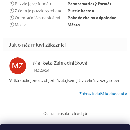
?
Puzzle je ve formátu
:
Panoramatický formát
?
Z čeho je puzzle vyrobeno
:
Puzzle karton
?
Orientační čas na složení
:
Pohodovka na odpoledne
?
Motiv
:
Města
Marketa Zahradníčková
MZ
Hodnocení obchodu je 5 z 5 hvězdiček.
14.3.2026
Velká spokojenost, objednávala jsem již vícekrát a vždy super
Zobrazit další hodnocení
Z
á
Ochrana osobních údajů
p
a