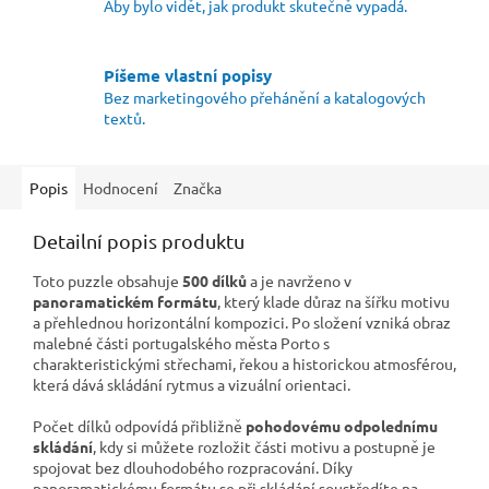
Aby bylo vidět, jak produkt skutečně vypadá.
Píšeme vlastní popisy
Bez marketingového přehánění a katalogových
textů.
Popis
Hodnocení
Značka
Detailní popis produktu
Toto puzzle obsahuje
500 dílků
a je navrženo v
panoramatickém formátu
, který klade důraz na šířku motivu
a přehlednou horizontální kompozici. Po složení vzniká obraz
malebné části portugalského města Porto s
charakteristickými střechami, řekou a historickou atmosférou,
která dává skládání rytmus a vizuální orientaci.
Počet dílků odpovídá přibližně
pohodovému odpolednímu
skládání
, kdy si můžete rozložit části motivu a postupně je
spojovat bez dlouhodobého rozpracování. Díky
panoramatickému formátu se při skládání soustředíte na