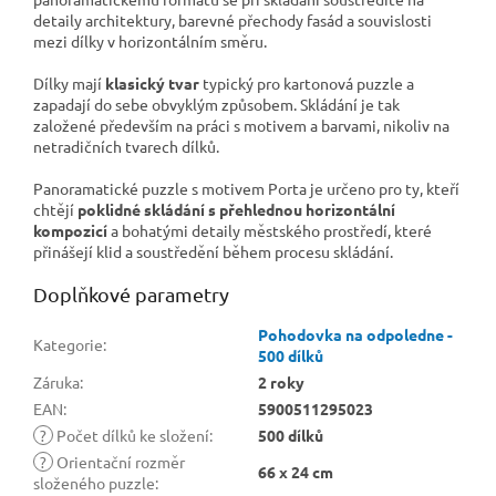
detaily architektury, barevné přechody fasád a souvislosti
mezi dílky v horizontálním směru.
Dílky mají
klasický tvar
typický pro kartonová puzzle a
zapadají do sebe obvyklým způsobem. Skládání je tak
založené především na práci s motivem a barvami, nikoliv na
netradičních tvarech dílků.
Panoramatické puzzle s motivem Porta je určeno pro ty, kteří
chtějí
poklidné skládání s přehlednou horizontální
kompozicí
a bohatými detaily městského prostředí, které
přinášejí klid a soustředění během procesu skládání.
Doplňkové parametry
Pohodovka na odpoledne -
Kategorie
:
500 dílků
Záruka
:
2 roky
EAN
:
5900511295023
?
Počet dílků ke složení
:
500 dílků
?
Orientační rozměr
66 x 24 cm
složeného puzzle
: