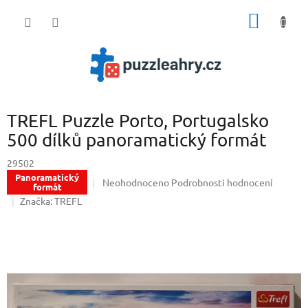
Přejít
NÁKUP
na
obsah
KOŠÍK
TREFL Puzzle Porto, Portugalsko
500 dílků panoramatický formát
29502
Panoramatický
Průměrné
Neohodnoceno
Podrobnosti hodnocení
formát
hodnocení
Značka:
TREFL
produktu
je
0,0
z
5
hvězdiček.