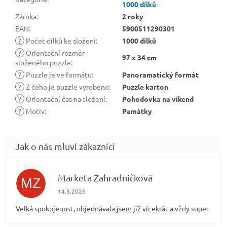
1000 dílků
Záruka
:
2 roky
EAN
:
5900511290301
?
Počet dílků ke složení
:
1000 dílků
?
Orientační rozměr
97 x 34 cm
složeného puzzle
:
?
Puzzle je ve formátu
:
Panoramatický formát
?
Z čeho je puzzle vyrobeno
:
Puzzle karton
?
Orientační čas na složení
:
Pohodovka na víkend
?
Motiv
:
Památky
Marketa Zahradníčková
MZ
Hodnocení obchodu je 5 z 5 hvězdiček.
14.3.2026
Velká spokojenost, objednávala jsem již vícekrát a vždy super