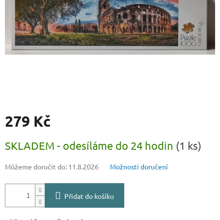
279 Kč
Měrná
SKLADEM - odesíláme do 24 hodin
(1 ks)
cena:
Můžeme doručit do:
11.8.2026
Možnosti doručení
Přidat do košíku