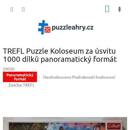
Přejít
NÁKUP
na
obsah
KOŠÍK
TREFL Puzzle Koloseum za úsvitu
1000 dílků panoramatický formát
29030
Panoramatický
Průměrné
Neohodnoceno
Podrobnosti hodnocení
formát
hodnocení
Značka:
TREFL
produktu
je
0,0
z
5
hvězdiček.