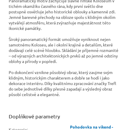
Panoramatický motiv zachycuje slavné římské Koloseum v
tichém okamžiku časného rána, kdy první světlo dne
postupně osvětluje jeho historické oblouky a kamenné zdi.
Jemné barevné přechody na obloze spolu s klidným okolím
vytvářejí atmosféru, která zvýrazňuje majestátnost této
ikonické památky.
Široký panoramatický formát umožňuje vyniknout nejen
samotnému Koloseu, ale i okolní krajině a detailům, které
dodávají celé scéně hloubku. Skládání je příjemně rozmanité
– od výrazných architektonických prvků až po jemné odstíny
oblohy a přírody v popředí.
Po dokončení vznikne působivý obraz, který zaujme svým
klidným, historickým charakterem a dobře se hodí i jako
dekorace interiéru. Díky kvalitnímu zpracování značky Trefl
do sebe jednotlivé dílky přesně zapadají a výsledný obraz
působí celistvě a elegantně.
Doplňkové parametry
Pohodovka na víkend -
Kategorie
: