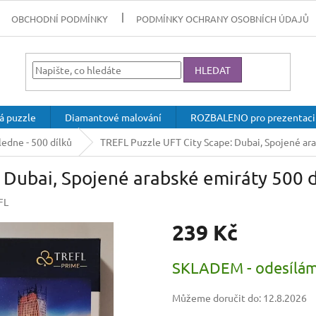
OBCHODNÍ PODMÍNKY
PODMÍNKY OCHRANY OSOBNÍCH ÚDAJŮ
HLEDAT
á puzzle
Diamantové malování
ROZBALENO pro prezentaci
edne - 500 dílků
TREFL Puzzle UFT City Scape: Dubai, Spojené ara
 Dubai, Spojené arabské emiráty 500 d
FL
239 Kč
Měrná
SKLADEM - odesílám
cena:
Můžeme doručit do:
12.8.2026