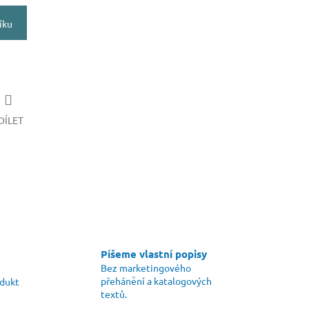
íku
DÍLET
Píšeme vlastní popisy
Bez marketingového
přehánění a katalogových
odukt
textů.