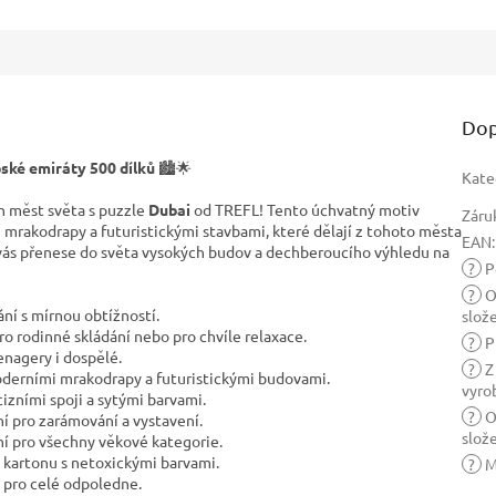
Dop
ské emiráty 500 dílků
🏙️🌟
Kate
ch měst světa s puzzle
Dubai
od TREFL! Tento úchvatný motiv
Záru
 mrakodrapy a futuristickými stavbami, které dělají z tohoto města
EAN
:
vás přenese do světa vysokých budov a dechberoucího výhledu na
?
Po
?
O
dání s mírnou obtížností.
slož
pro rodinné skládání nebo pro chvíle relaxace.
?
P
enagery i dospělé.
?
Z
derními mrakodrapy a futuristickými budovami.
vyro
cizními spoji a sytými barvami.
?
O
lní pro zarámování a vystavení.
slož
ání pro všechny věkové kategorie.
 kartonu s netoxickými barvami.
?
M
a pro celé odpoledne.