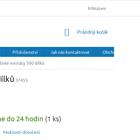
Přihlášení
NÁKUPNÍ
Prázdný košík
KOŠÍK
Příslušenství
Jak nás kontaktovat
Obchodní podmínk
bské emiráty 500 dílků
ílků
37455
e do 24 hodin
(1 ks)
Možnosti doručení