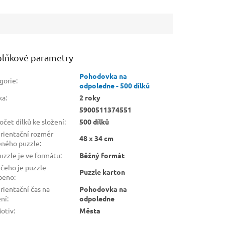
lňkové parametry
Pohodovka na
gorie
:
odpoledne - 500 dílků
ka
:
2 roky
5900511374551
čet dílků ke složení
:
500 dílků
rientační rozměr
48 x 34 cm
eného puzzle
:
uzzle je ve formátu
:
Běžný formát
 čeho je puzzle
Puzzle karton
beno
:
rientační čas na
Pohodovka na
ení
:
odpoledne
otiv
:
Města