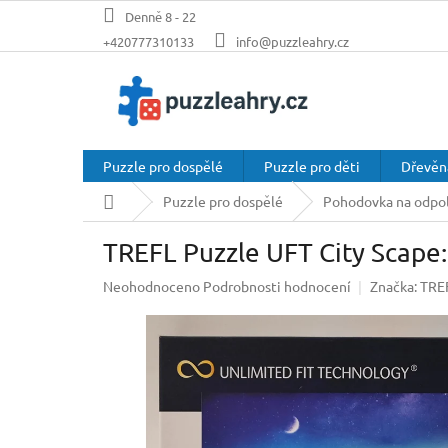
Přejít
Denně 8 - 22
na
+420777310133
info@puzzleahry.cz
obsah
Puzzle pro dospělé
Puzzle pro děti
Dřevěn
Domů
Puzzle pro dospělé
Pohodovka na odpol
TREFL Puzzle UFT City Scape:
Průměrné
Neohodnoceno
Podrobnosti hodnocení
Značka:
TRE
hodnocení
produktu
je
0,0
z
5
hvězdiček.