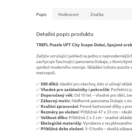
Popis
Hodnocení
Značka
Detailní popis produktu
TREFL Puzzle UFT City Scape: Dubai, Spojené arab
Zažijte vzrušující pohled na jedno z nejmodernější
zachycuje fascinující panorama Dubaje, s ikonickými
symbol moderního rozvoje. Skládání tohoto puzzle 
metropoli.
✅
500 dílků
: Ideální pro všechny, kdo si užívají sklá
✅
Vhodné pro začátečníky i pokročilé
: Perfektní 
✅
Doporučený věk
: Od 10 let – vhodné pro děti, te
✅
Zábavný motiv
: Nádherné panorama Dubaje s mo
✅
Kvalitní zpracování
: Pevné kartonové dílky s pre
✅
Rozměry po složení
: Přibližně 47 x 33 cm – ideá
✅
Velikost dílku
: Přibližně 2 x 2 cm – snadné sklád
✅
Ekologické materiály
: Vyrobeno z recyklovaného
✅
Přibližná doba složení
: 3–5 hodin – skvělá zábav