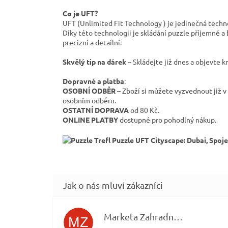
Co je UFT?
UFT (Unlimited Fit Technology ) je jedinečná technol
Díky této technologii je skládání puzzle příjemné a 
precizní a detailní.
Skvělý tip na dárek
– Skládejte již dnes a objevte 
Dopravné a platba
:
OSOBNÍ ODBĚR
– Zboží si můžete vyzvednout již v
osobním odběru.
OSTATNÍ DOPRAVA
od 80 Kč.
ONLINE PLATBY
dostupné pro pohodlný nákup.
Marketa Zahradníčková
MZ
Hodnocení obchodu je 5 z 5 hvězdiček.