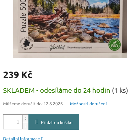
239 Kč
Měrná
SKLADEM - odesíláme do 24 hodin
(1 ks)
cena:
Můžeme doručit do:
12.8.2026
Možnosti doručení
Přidat do košíku
Detailní informace