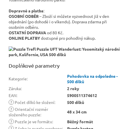
Dopravné a platba
:
OSOBNÍ ODBĚR
– Zboží si můžete vyzvednout již v den
objednání (po dohodě i o víkendu). Doprava zdarma při
osobním odběru.
OSTATNÍ DOPRAVA
od 80 Kč.
ONLINE PLATBY
dostupné pro pohodlný nákup.
Doplňkové parametry
Pohodovka na odpoledne -
Kategorie
:
500 dílků
Záruka
:
2 roky
EAN
:
5900511374612
?
Počet dílků ke složení
:
500 dílků
?
Orientační rozměr
48 x 34 cm
složeného puzzle
:
?
Puzzle je ve formátu
:
Běžný formát
?
Z čeho je puzzle vyrobeno
:
Puzzle karton