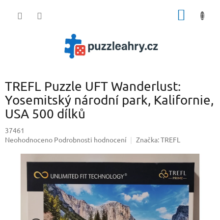
Přejít
NÁKUP
na
obsah
KOŠÍK
TREFL Puzzle UFT Wanderlust:
Yosemitský národní park, Kalifornie,
USA 500 dílků
37461
Průměrné
Neohodnoceno
Podrobnosti hodnocení
Značka:
TREFL
hodnocení
produktu
je
0,0
z
5
hvězdiček.