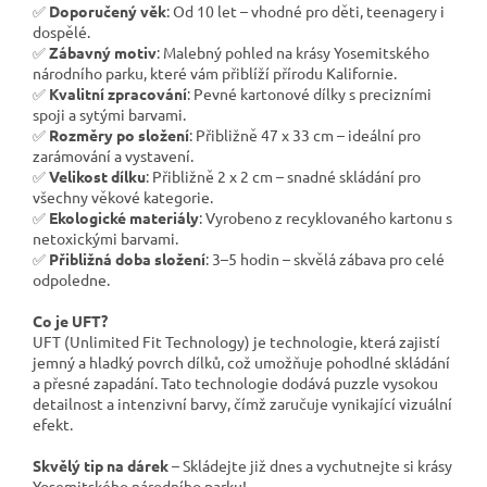
✅
Doporučený věk
: Od 10 let – vhodné pro děti, teenagery i
dospělé.
✅
Zábavný motiv
: Malebný pohled na krásy Yosemitského
národního parku, které vám přiblíží přírodu Kalifornie.
✅
Kvalitní zpracování
: Pevné kartonové dílky s precizními
spoji a sytými barvami.
✅
Rozměry po složení
: Přibližně 47 x 33 cm – ideální pro
zarámování a vystavení.
✅
Velikost dílku
: Přibližně 2 x 2 cm – snadné skládání pro
všechny věkové kategorie.
✅
Ekologické materiály
: Vyrobeno z recyklovaného kartonu s
netoxickými barvami.
✅
Přibližná doba složení
: 3–5 hodin – skvělá zábava pro celé
odpoledne.
Co je UFT?
UFT (Unlimited Fit Technology) je technologie, která zajistí
jemný a hladký povrch dílků, což umožňuje pohodlné skládání
a přesné zapadání. Tato technologie dodává puzzle vysokou
detailnost a intenzivní barvy, čímž zaručuje vynikající vizuální
efekt.
Skvělý tip na dárek
– Skládejte již dnes a vychutnejte si krásy
Yosemitského národního parku!