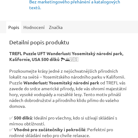
Bez marketingového přehánění a katalogových
textů.
Popis
Hodnocení
Značka
Detailní popis produktu
TREFL Puzzle UFT Wanderlust: Yosemitský národní park,
Kalifornie, USA 500 dílků
🏞️🌄🇺🇸
Prozkoumejte krásy jedné z nejúchvatnějších přírodních
lokalit na světě – Yosemitského národního parku v Kalifornii.
Puzzle
Wanderlust: Yosemitský národní park
od TREFL vás
zavede do srdce americké přírody, kde vás ohromí majestátní
hory, vysoké vodopády a rozsáhlé lesy. Tento motiv přináší
nádech dobrodružství a přírodního klidu přímo do vašeho
domova.
✅
500 dílků
: Ideální pro všechny, kdo si užívají skládání s
mírnou obtížností.
✅
Vhodné pro začátečníky i pokročilé
: Perfektní pro
rodinné skládání nebo pro chvíle relaxace.