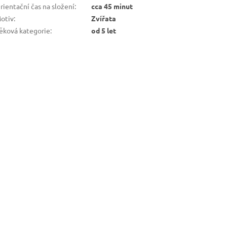
ientační čas na složení
:
cca 45 minut
otiv
:
Zvířata
ěková kategorie
:
od 5 let