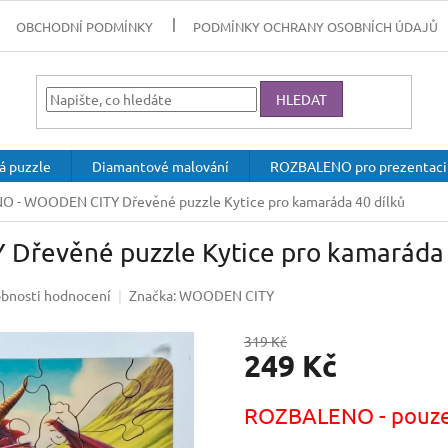
OBCHODNÍ PODMÍNKY
PODMÍNKY OCHRANY OSOBNÍCH ÚDAJŮ
HLEDAT
á puzzle
Diamantové malování
ROZBALENO pro prezentaci
 - WOODEN CITY Dřevěné puzzle Kytice pro kamaráda 40 dílků
evěné puzzle Kytice pro kamaráda 
bnosti hodnocení
Značka:
WOODEN CITY
319 Kč
249 Kč
Měrná
ROZBALENO - pouze
cena: