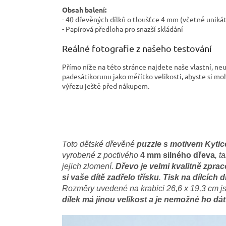
Obsah balení:
- 40 dřevěných dílků o tloušťce 4 mm (včetně uniká
- Papírová předloha pro snazší skládání
Reálné fotografie z našeho testování
Přímo níže na této stránce najdete naše vlastní, ne
padesátikorunu jako měřítko velikosti, abyste si mo
výřezu ještě před nákupem.
Toto dětské dřevěné
puzzle s motivem Kyti
vyrobené z poctivého
4 mm silného dřeva
, t
jejich zlomení.
Dřevo je velmi kvalitně zpra
si vaše dítě zadřelo třísku
.
Tisk na dílcích 
Rozměry uvedené na krabici 26,6 x 19,3 cm
js
dílek má jinou velikost a je nemožné ho dát