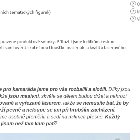
?
Or
?
M
tních tematických figurek)
?
V
upravené produktové snímky. Přiložili jsme k dílkům českou
hli sami ověřit skutečnou tloušťku materiálu a kvalitu laserového
ce pro kamaráda
jsme pro vás rozbalili a složili
. Dílky jsou
akže
jsou masivní
, skvěle se dětem budou držet a nehrozí
cované a vyřezané laserem
, takže
se nemusíte bát, že by
drží pevně a neloupe se ani při hrubším zacházení.
me osobně přeměřili a sedí na milimetr přesně.
Každý
 jinam než tam kam patří