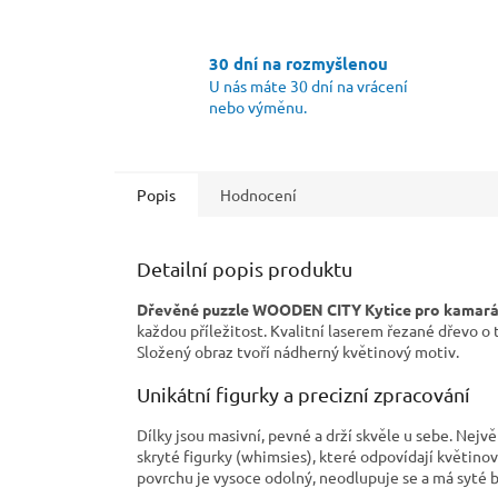
30 dní na rozmyšlenou
U nás máte 30 dní na vrácení
nebo výměnu.
Popis
Hodnocení
Detailní popis produktu
Dřevěné puzzle WOODEN CITY Kytice pro kamar
každou příležitost. Kvalitní laserem řezané dřevo 
Složený obraz tvoří nádherný květinový motiv.
Unikátní figurky a precizní zpracování
Dílky jsou masivní, pevné a drží skvěle u sebe. Nejv
skryté figurky (whimsies), které odpovídají květino
povrchu je vysoce odolný, neodlupuje se a má syté b