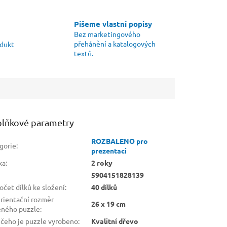
Píšeme vlastní popisy
Bez marketingového
přehánění a katalogových
odukt
textů.
lňkové parametry
ROZBALENO pro
gorie
:
prezentaci
ka
:
2 roky
5904151828139
čet dílků ke složení
:
40 dílků
rientační rozměr
26 x 19 cm
eného puzzle
:
 čeho je puzzle vyrobeno
:
Kvalitní dřevo