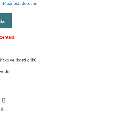
Možnosti doručení
íku
ezentaci
tko velikosti dílků
ůvodu
DÍLET