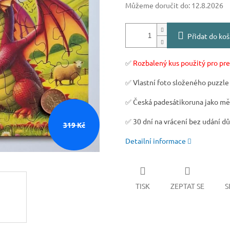
Můžeme doručit do:
12.8.2026
Přidat do koš
✅
Rozbalený kus použitý pro pr
✅ Vlastní foto složeného puzzle
✅ Česká padesátikoruna jako měří
✅ 30 dní na vrácení bez udání d
319 Kč
Detailní informace
TISK
ZEPTAT SE
S