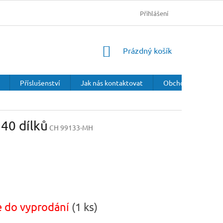
Přihlášení
NÁKUPNÍ
Prázdný košík
KOŠÍK
Příslušenství
Jak nás kontaktovat
Obchodní podmínk
40 dílků
CH 99133-MH
 do vyprodání
(1 ks)