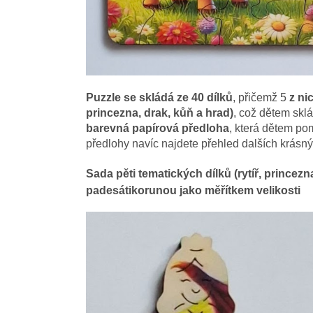
Puzzle se skládá ze 40
dílků
, přičemž 5
z nic
princezna, drak, kůň a hrad)
, což dětem sklá
barevná papírová předloha
, která dětem po
předlohy navíc najdete přehled dalších krásný
Sada pěti tematických dílků (rytíř, princez
padesátikorunou jako měřítkem velikosti