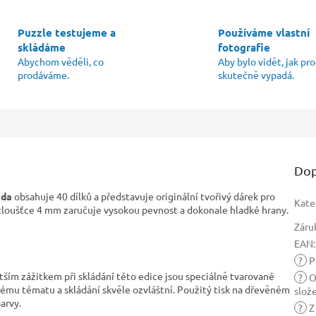
Puzzle testujeme a
Používáme vlastní
skládáme
fotografie
Abychom věděli, co
Aby bylo vidět, jak pr
prodáváme.
skutečně vypadá.
Dop
áda
obsahuje 40 dílků a představuje originální tvořivý dárek pro
Kate
o tloušťce 4 mm zaručuje vysokou pevnost a dokonale hladké hrany.
Záru
EAN
:
?
Po
ětším zážitkem při skládání této edice jsou speciálně tvarované
?
O
vému tématu a skládání skvěle ozvláštní. Použitý tisk na dřevěném
slož
arvy.
?
Z