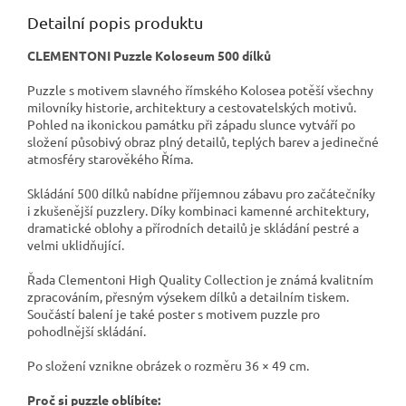
Detailní popis produktu
CLEMENTONI Puzzle Koloseum 500 dílků
Puzzle s motivem slavného římského Kolosea potěší všechny
milovníky historie, architektury a cestovatelských motivů.
Pohled na ikonickou památku při západu slunce vytváří po
složení působivý obraz plný detailů, teplých barev a jedinečné
atmosféry starověkého Říma.
Skládání 500 dílků nabídne příjemnou zábavu pro začátečníky
i zkušenější puzzlery. Díky kombinaci kamenné architektury,
dramatické oblohy a přírodních detailů je skládání pestré a
velmi uklidňující.
Řada Clementoni High Quality Collection je známá kvalitním
zpracováním, přesným výsekem dílků a detailním tiskem.
Součástí balení je také poster s motivem puzzle pro
pohodlnější skládání.
Po složení vznikne obrázek o rozměru 36 × 49 cm.
Proč si puzzle oblíbíte: