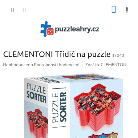
Přejít
NÁKUP
na
obsah
KOŠÍK
CLEMENTONI Třídič na puzzle
37040
Průměrné
Neohodnoceno
Podrobnosti hodnocení
Značka:
CLEMENTONI
hodnocení
produktu
je
0,0
z
5
hvězdiček.