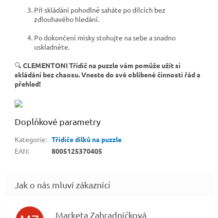
Při skládání pohodlně saháte po dílcích bez
zdlouhavého hledání.
Po dokončení misky stohujte na sebe a snadno
uskladněte.
🔍
CLEMENTONI Třídič na puzzle vám pomůže užít si
skládání bez chaosu. Vneste do své oblíbené činnosti řád a
přehled!
Doplňkové parametry
Kategorie
:
Třídiče dílků na puzzle
EAN
:
8005125370405
Marketa Zahradníčková