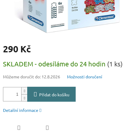
290 Kč
Měrná
SKLADEM - odesíláme do 24 hodin
(1 ks)
cena:
Můžeme doručit do:
12.8.2026
Možnosti doručení
Přidat do košíku
Detailní informace