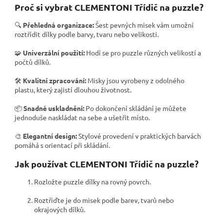
Proč si vybrat CLEMENTONI Třídič na puzzle?
🔍
Přehledná organizace:
Šest pevných misek vám umožní
roztřídit dílky podle barvy, tvaru nebo velikosti.
🧩
Univerzální použití:
Hodí se pro puzzle různých velikostí a
počtů dílků.
🛠️
Kvalitní zpracování:
Misky jsou vyrobeny z odolného
plastu, který zajistí dlouhou životnost.
📦
Snadné uskladnění:
Po dokončení skládání je můžete
jednoduše naskládat na sebe a ušetřit místo.
🎨
Elegantní design:
Stylové provedení v praktických barvách
pomáhá s orientací při skládání.
Jak používat CLEMENTONI Třídič na puzzle?
Rozložte puzzle dílky na rovný povrch.
Roztřiďte je do misek podle barev, tvarů nebo
okrajových dílků.