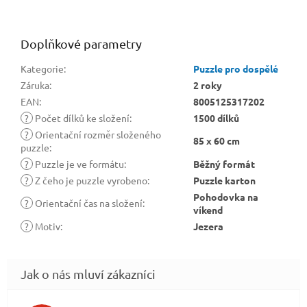
Doplňkové parametry
Kategorie
:
Puzzle pro dospělé
Záruka
:
2 roky
EAN
:
8005125317202
?
Počet dílků ke složení
:
1500 dílků
?
Orientační rozměr složeného
85 x 60 cm
puzzle
:
?
Puzzle je ve formátu
:
Běžný formát
?
Z čeho je puzzle vyrobeno
:
Puzzle karton
Pohodovka na
?
Orientační čas na složení
:
víkend
?
Motiv
:
Jezera