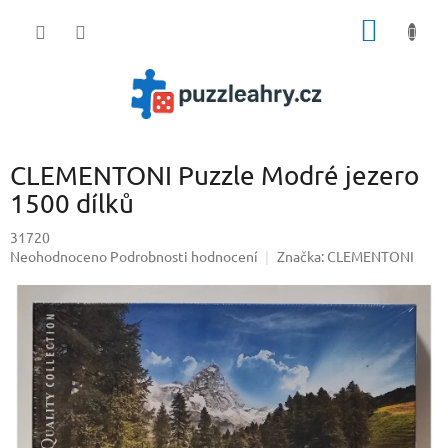
Přejít
NÁKUP
na
obsah
KOŠÍK
CLEMENTONI Puzzle Modré jezero
1500 dílků
31720
Průměrné
Neohodnoceno
Podrobnosti hodnocení
Značka:
CLEMENTONI
hodnocení
produktu
je
0,0
z
5
hvězdiček.