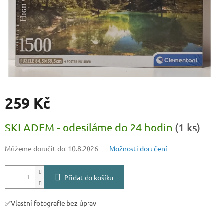
259 Kč
Měrná
SKLADEM - odesíláme do 24 hodin
(1 ks)
cena:
Můžeme doručit do:
10.8.2026
Možnosti doručení
Přidat do košíku
✅Vlastní fotografie bez úprav