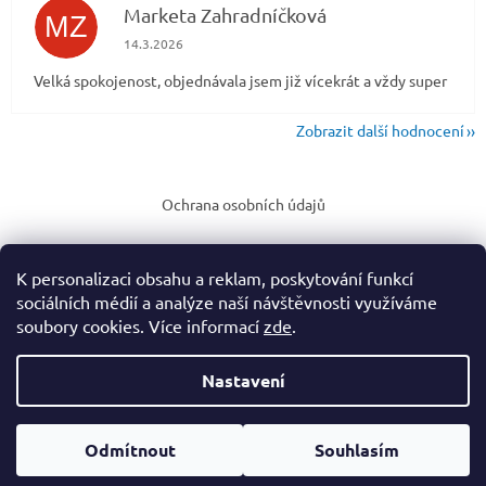
Marketa Zahradníčková
MZ
Hodnocení obchodu je 5 z 5 hvězdiček.
14.3.2026
Velká spokojenost, objednávala jsem již vícekrát a vždy super
Zobrazit další hodnocení
Z
á
Ochrana osobních údajů
p
a
t
K personalizaci obsahu a reklam, poskytování funkcí
í
sociálních médií a analýze naší návštěvnosti využíváme
soubory cookies. Více informací
zde
.
Vytvořil Shoptet
Nastavení
Copyright 2026
Rodinný eshop puzzleahry.cz
. Všechna práva
vyhrazena.
Upravit nastavení cookies
Odmítnout
Souhlasím