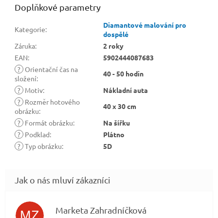
Doplňkové parametry
Diamantové malování pro
Kategorie
:
dospělé
Záruka
:
2 roky
EAN
:
5902444087683
?
Orientační čas na
40 - 50 hodin
složení
:
?
Motiv
:
Nákladní auta
?
Rozměr hotového
40 x 30 cm
obrázku
:
?
Formát obrázku
:
Na šířku
?
Podklad
:
Plátno
?
Typ obrázku
:
5D
Marketa Zahradníčková
MZ