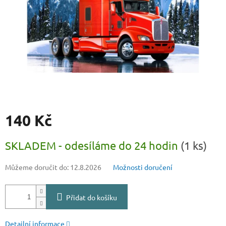
140 Kč
Měrná
SKLADEM - odesíláme do 24 hodin
(1 ks)
cena:
Můžeme doručit do:
12.8.2026
Možnosti doručení
Přidat do košíku
Detailní informace