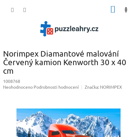
Přejít
NÁKUP
na
obsah
KOŠÍK
Norimpex Diamantové malování
Červený kamion Kenworth 30 x 40
cm
1008768
Průměrné
Neohodnoceno
Podrobnosti hodnocení
Značka:
NORIMPEX
hodnocení
produktu
je
0,0
z
5
hvězdiček.