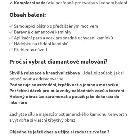
✔
Kompletní sada:
Vše potřebné pro tvorbu v jednom balení
Obsah balení:
✅ Samolepicí plátno s předtištěným motivem
✅ Barevné diamantové kamínky
✅ Aplikační pero a vosk pro snadné uchycení kamínků
✅ Nádobku na třídění kamínků
✅ Přehledný návod
Proč si vybrat diamantové malování?
Skvělá relaxace a kreativní zábava
– ideální způsob, jak si
odpočinout a odreagovat se
Podporuje soustředění, trpělivost a jemnou motoriku
Perfektní dárek pro milovníky nákladních vozů a tvoření
Hotový obraz lze zarámovat a použít jako dekoraci do
interiéru
Zachyťte sílu a majestátnost amerického kamionu Kenworth
a vytvořte si vlastní třpytivý obraz!
Objednejte ještě dnes a užijte si radost z tvoření!